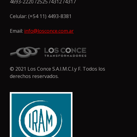
4693-2220 /2525 /4312 /4317
Celular: (+54 11) 4493-8381
Email:
info@losconce.com.ar
© 2021 Los Conce S.A.I.M.C.I.y F. Todos los
derechos reservados.