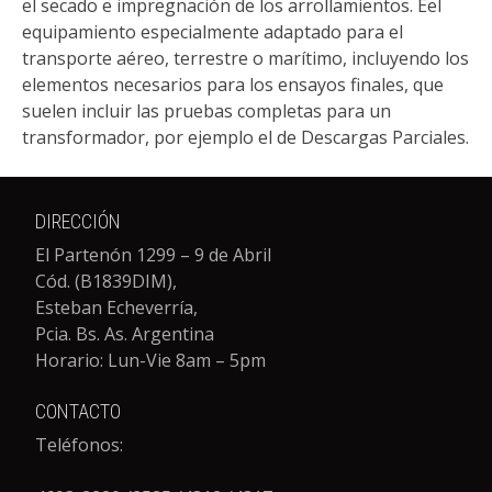
el secado e impregnación de los arrollamientos. Eel
equipamiento especialmente adaptado para el
transporte aéreo, terrestre o marítimo, incluyendo los
elementos necesarios para los ensayos finales, que
suelen incluir las pruebas completas para un
transformador, por ejemplo el de Descargas Parciales.
DIRECCIÓN
El Partenón 1299 – 9 de Abril
Cód. (B1839DIM),
Esteban Echeverría,
Pcia. Bs. As. Argentina
Horario: Lun-Vie 8am – 5pm
CONTACTO
Teléfonos: